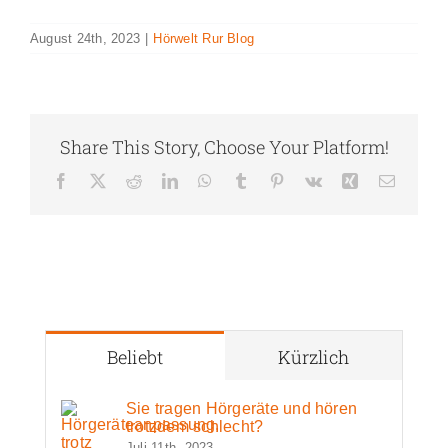
August 24th, 2023
|
Hörwelt Rur Blog
Share This Story, Choose Your Platform!
Facebook
X
Reddit
LinkedIn
WhatsApp
Tumblr
Pinterest
Vk
Xing
E-
Mail
Beliebt
Kürzlich
Sie tragen Hörgeräte und hören
trotzdem schlecht?
Juli 11th, 2023