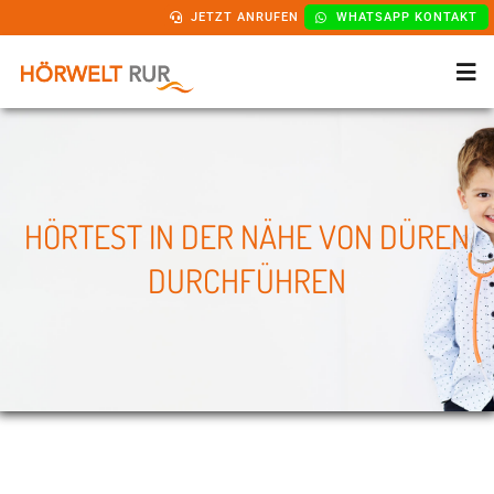
Zum
JETZT ANRUFEN
WHATSAPP KONTAKT
Inhalt
springen
Tog
Nav
Startseite
HÖRTEST IN DER NÄHE VON DÜREN
Filialen
DURCHFÜHREN
Leistungen
Hörgeräte
Kostenübernahme