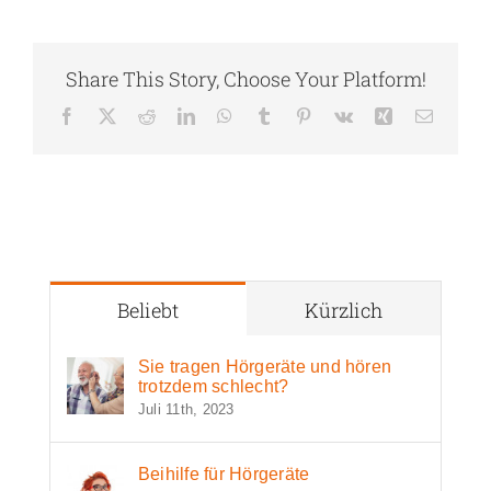
Share This Story, Choose Your Platform!
Facebook
X
Reddit
LinkedIn
WhatsApp
Tumblr
Pinterest
Vk
Xing
E-
Mail
Beliebt
Kürzlich
Sie tragen Hörgeräte und hören
trotzdem schlecht?
Juli 11th, 2023
Beihilfe für Hörgeräte