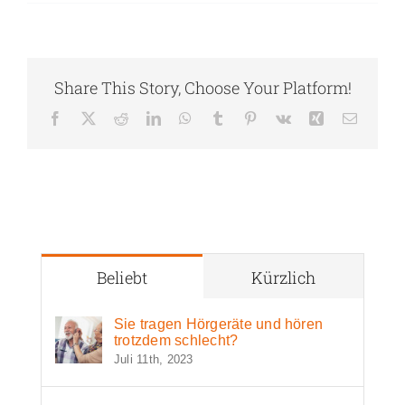
Share This Story, Choose Your Platform!
Facebook
X
Reddit
LinkedIn
WhatsApp
Tumblr
Pinterest
Vk
Xing
E-
Mail
Beliebt
Kürzlich
Sie tragen Hörgeräte und hören
trotzdem schlecht?
Juli 11th, 2023